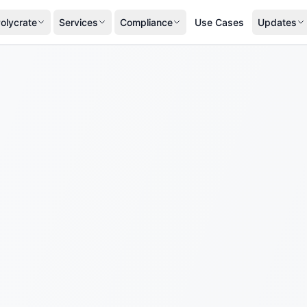
olycrate
Services
Compliance
Use Cases
Updates