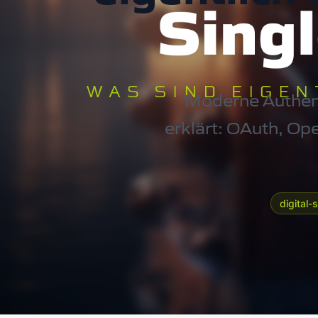
Moderne Authent
erklärt: OAuth, Op
digital-