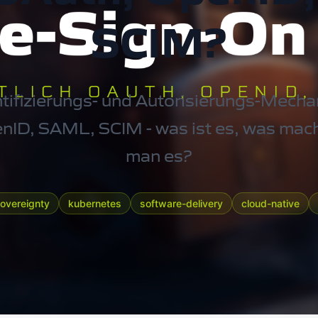
SCIM?
ifizierungs- und Autorisierungs-Mech
enID, SAML, SCIM - was ist es, was mach
man es?
sovereignty
kubernetes
software-delivery
cloud-native