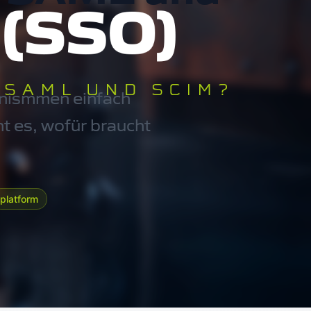
anismmen einfach
t es, wofür braucht
platform