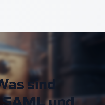
Was sind
, SAML und