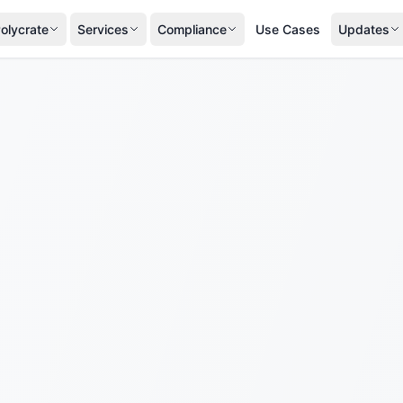
olycrate
Services
Compliance
Use Cases
Updates