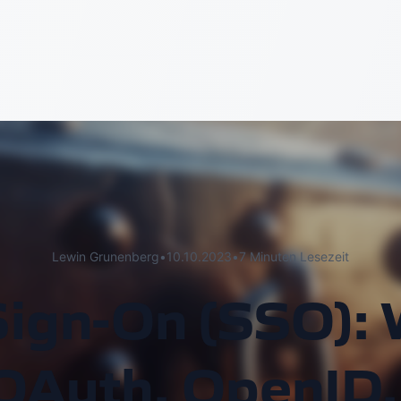
Lewin Grunenberg
•
10.10.2023
•
7 Minuten Lesezeit
Sign-On (SSO): 
h OAuth, OpenID